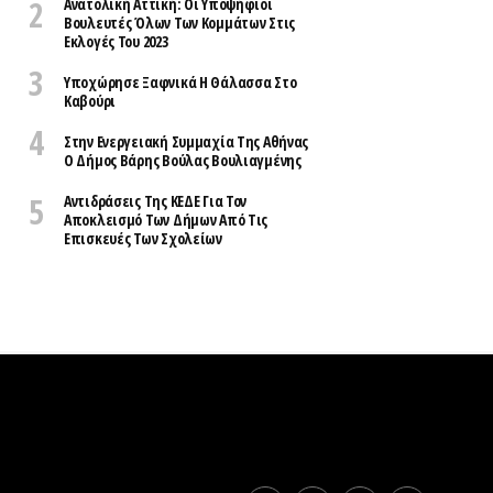
Ανατολική Αττική: Οι Υποψήφιοι
Βουλευτές Όλων Των Κομμάτων Στις
Εκλογές Του 2023
Υποχώρησε Ξαφνικά Η Θάλασσα Στο
Καβούρι
Στην Ενεργειακή Συμμαχία Της Αθήνας
Ο Δήμος Βάρης Βούλας Βουλιαγμένης
Αντιδράσεις Της ΚΕΔΕ Για Τον
Αποκλεισμό Των Δήμων Από Τις
Επισκευές Των Σχολείων