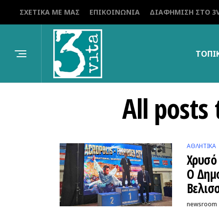
ΣΧΕΤΙΚΆ ΜΕ ΜΑΣ
ΕΠΙΚΟΙΝΩΝΊΑ
ΔΙΑΦΉΜΙΣΗ ΣΤΟ 3V
ΤΟΠΙ
All post
ΑΘΛΗΤΙΚΆ
Χρυσό
Ο Δημ
Βελισ
newsroom