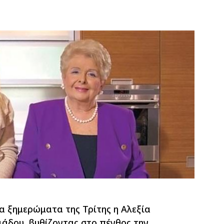
α ξημερώματα της Τρίτης η Αλεξία
ιάδου, βυθίζοντας στο πένθος την