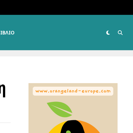
ΒΙΒΛΊΟ
η