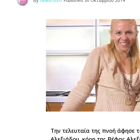
By
newsroom
Published
30 Οκτωβρίου 2014
Την τελευταία της πνοή άφησε τ
Αλεξιάδου, κόρη της Βέφας Αλεξ