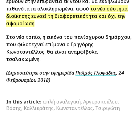
έρθουν στην επιφάνεια εκ νέου και θα εκδηλωθούν
πιθανότατα ολοκληρωμένα, αφού
το νέο σύστημα
διοίκησης ευνοεί τη διαφορετικότητα και όχι την
αφομοίωση
.
Στο νέο τοπίο, η εικόνα του πανίσχυρου δημάρχου,
που φιλοτεχνεί επίμονα ο Γρηγόρης
Κωνσταντέλλος, θα είναι αναμφίβολα
τσαλακωμένη.
(Δημοσιεύτηκε στην εφημερίδα
Παλμός Γλυφάδας
, 24
Φεβρουαρίου 2018)
In this article:
απλή αναλογική
,
Αργυροπούλου
,
Βάσης
,
Καλλικράτης
,
Κωνσταντέλλος
,
Τσιριγώτη