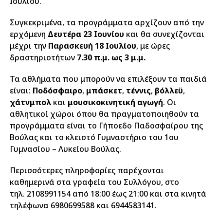
Ιουλίου.
Συγκεκριμένα, τα προγράμματα αρχίζουν από την
ερχόμενη
Δευτέρα 23 Ιουνίου
και θα συνεχίζονται
μέχρι την
Παρασκευή 18 Ιουλίου
, με ώρες
δραστηριοτήτων
7.30 π.μ. ως 3 μ.μ.
Τα αθλήματα που μπορούν να επιλέξουν τα παιδιά
είναι:
Ποδόσφαιρο
,
μπάσκετ
,
τέννις
,
βόλλεϋ
,
χάτνμπολ
και
μουσικοκινητική αγωγή
. Οι
αθλητικοί χώροι όπου θα πραγματοποιηθούν τα
προγράμματα είναι το Γήποεδο Παδοσφαίρου της
Βούλας και το κλειστό Γυμναστήριο του 1ου
Γυμνασίου – Λυκείου Βούλας.
Περισσότερες πληροφορίες παρέχονται
καθημερινά στα γραφεία του Συλλόγου, στο
τηλ. 2108991154 από 18:00 έως 21:00 και στα κινητά
τηλέφωνα 6980699588 και 6944583141.