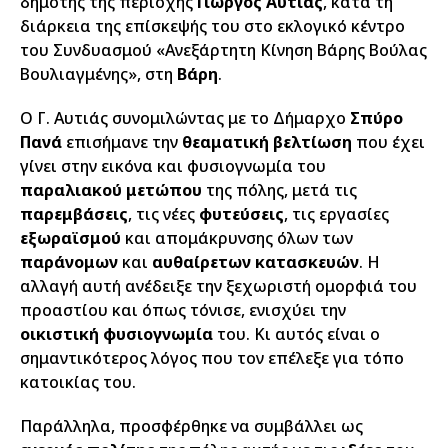
δημότης της περιοχής
Γιώργος Αυτιάς
, κατά τη
διάρκεια της επίσκεψής του στο εκλογικό κέντρο
του Συνδυασμού «Ανεξάρτητη Κίνηση Βάρης Βούλας
Βουλιαγμένης», στη
Βάρη
.
Ο Γ. Αυτιάς συνομιλώντας με το Δήμαρχο
Σπύρο
Πανά
επισήμανε την
θεαματική βελτίωση
που έχει
γίνει στην εικόνα και φυσιογνωμία του
παραλιακού μετώπου
της πόλης, μετά τις
παρεμβάσεις
, τις νέες
φυτεύσεις
, τις εργασίες
εξωραϊσμού
και απομάκρυνσης όλων των
παράνομων
και
αυθαίρετων κατασκευών
. Η
αλλαγή αυτή ανέδειξε την ξεχωριστή ομορφιά του
προαστίου και όπως τόνισε, ενισχύει την
οικιστική φυσιογνωμία
του. Κι αυτός είναι ο
σημαντικότερος λόγος που τον επέλεξε για τόπο
κατοικίας του.
Παράλληλα, προσφέρθηκε να συμβάλλει ως