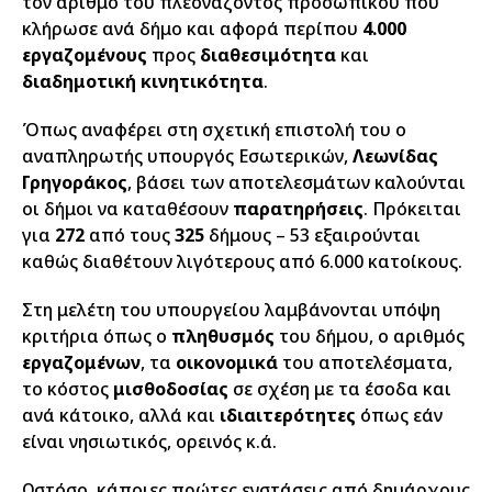
τον αριθμό του πλεονάζοντος προσωπικού που
κλήρωσε ανά δήμο και αφορά περίπου
4.000
εργαζομένους
προς
διαθεσιμότητα
και
διαδημοτική κινητικότητα
.
Όπως αναφέρει στη σχετική επιστολή του ο
αναπληρωτής υπουργός Εσωτερικών,
Λεωνίδας
Γρηγοράκος
, βάσει των αποτελεσμάτων καλούνται
οι δήμοι να καταθέσουν
παρατηρήσεις
. Πρόκειται
για
272
από τους
325
δήμους – 53 εξαιρούνται
καθώς διαθέτουν λιγότερους από 6.000 κατοίκους.
Στη μελέτη του υπουργείου λαμβάνονται υπόψη
κριτήρια όπως ο
πληθυσμός
του δήμου, ο αριθμός
εργαζομένων
, τα
οικονομικά
του αποτελέσματα,
το κόστος
μισθοδοσίας
σε σχέση με τα έσοδα και
ανά κάτοικο, αλλά και
ιδιαιτερότητες
όπως εάν
είναι νησιωτικός, ορεινός κ.ά.
Ωστόσο, κάποιες πρώτες ενστάσεις από δημάρχους