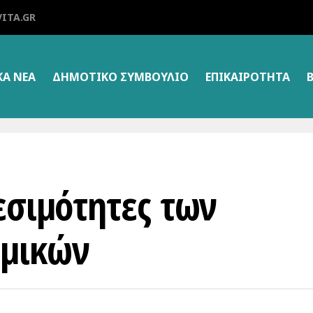
ITA.GR
ΚΑ ΝΕΑ
ΔΗΜΟΤΙΚΌ ΣΥΜΒΟΎΛΙΟ
ΕΠΙΚΑΙΡΌΤΗΤΑ
εσιμότητες των
ομικών