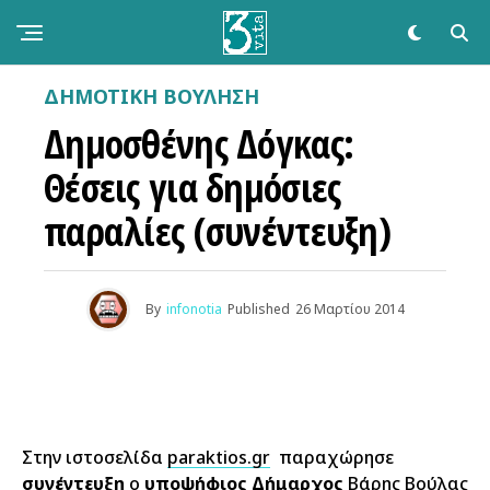
ΔΗΜΟΤΙΚΉ ΒΟΎΛΗΣΗ
Δημοσθένης Δόγκας:
Θέσεις για δημόσιες
παραλίες (συνέντευξη)
By
infonotia
Published
26 Μαρτίου 2014
Στην ιστοσελίδα
paraktios.gr
παραχώρησε
συνέντευξη
ο
υποψήφιος Δήμαρχος
Βάρης Βούλας