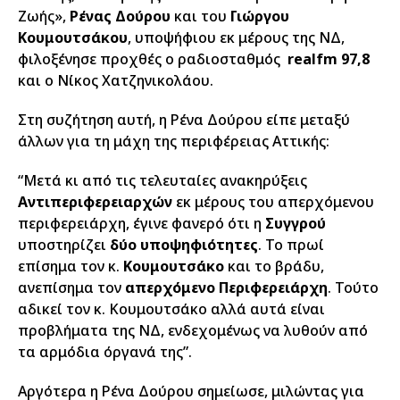
Ζωής»,
Ρένας Δούρου
και του
Γιώργου
Κουμουτσάκου
, υποψήφιου εκ μέρους της ΝΔ,
φιλοξένησε προχθές ο ραδιοσταθμός
realfm 97,8
και ο Νίκος Χατζηνικολάου.
Στη συζήτηση αυτή, η Ρένα Δούρου είπε μεταξύ
άλλων για τη μάχη της περιφέρειας Αττικής:
“Μετά κι από τις τελευταίες ανακηρύξεις
Αντιπεριφερειαρχών
εκ μέρους του απερχόμενου
περιφερειάρχη, έγινε φανερό ότι η
Συγγρού
υποστηρίζει
δύο υποψηφιότητες
. Το πρωί
επίσημα τον κ.
Κουμουτσάκο
και το βράδυ,
ανεπίσημα τον
απερχόμενο Περιφερειάρχη
. Τούτο
αδικεί τον κ. Κουμουτσάκο αλλά αυτά είναι
προβλήματα της ΝΔ, ενδεχομένως να λυθούν από
τα αρμόδια όργανά της”.
Αργότερα η Ρένα Δούρου σημείωσε, μιλώντας για