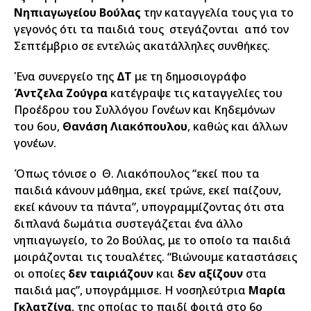
Νηπιαγωγείου Βούλας
την καταγγελία τους για το
γεγονός ότι τα παιδιά τους στεγάζονται από τον
Σεπτέμβριο σε εντελώς ακατάλληλες συνθήκες.
Ένα συνεργείο της
ΔΤ
με τη δημοσιογράφο
Άντζελα Ζούγρα
κατέγραψε τις καταγγελίες του
Προέδρου του Συλλόγου Γονέων και Κηδεμόνων
του 6ου,
Θανάση Λιακόπουλου
, καθώς και άλλων
γονέων.
Όπως τόνισε ο Θ. Λιακόπουλος “εκεί που τα
παιδιά κάνουν μάθημα, εκεί τρώνε, εκεί παίζουν,
εκεί κάνουν τα πάντα”, υπογραμμίζοντας ότι στα
διπλανά δωμάτια συστεγάζεται ένα άλλο
νηπιαγωγείο, το 2ο Βούλας, με το οποίο τα παιδιά
μοιράζονται τις τουαλέτες. “Βιώνουμε καταστάσεις
οι οποίες
δεν ταιριάζουν
και
δεν αξίζουν
στα
παιδιά μας”, υπογράμμισε. Η νοσηλεύτρια
Μαρία
Γκλατζίνα
, της οποίας το παιδί φοιτά στο 6ο