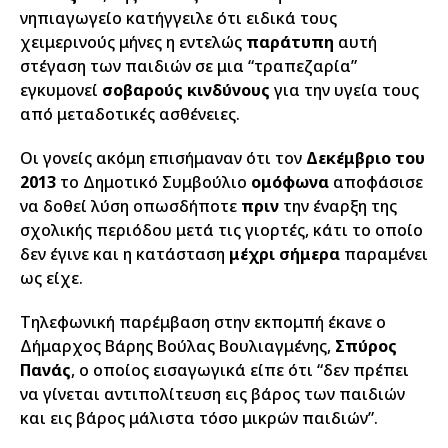
νηπιαγωγείο κατήγγειλε ότι ειδικά τους
χειμερινούς μήνες η εντελώς
παράτυπη
αυτή
στέγαση των παιδιών σε μια “τραπεζαρία”
εγκυμονεί
σοβαρούς κινδύνους
για την υγεία τους
από μεταδοτικές ασθένειες.
Οι γονείς ακόμη επισήμαναν ότι τον
Δεκέμβριο του
2013
το Δημοτικό Συμβούλιο
ομόφωνα
αποφάσισε
να δοθεί λύση οπωσδήποτε
πριν
την έναρξη της
σχολικής περιόδου μετά τις γιορτές, κάτι το οποίο
δεν έγινε και η κατάσταση
μέχρι σήμερα
παραμένει
ως είχε.
Τηλεφωνική παρέμβαση στην εκπομπή έκανε ο
Δήμαρχος Βάρης Βούλας Βουλιαγμένης,
Σπύρος
Πανάς
, ο οποίος εισαγωγικά είπε ότι “δεν πρέπει
να γίνεται αντιπολίτευση εις βάρος των παιδιών
και εις βάρος μάλιστα τόσο μικρών παιδιών”.