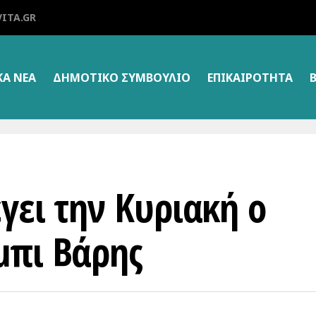
ITA.GR
ΚΑ ΝΕΑ
ΔΗΜΟΤΙΚΌ ΣΥΜΒΟΎΛΙΟ
ΕΠΙΚΑΙΡΌΤΗΤΑ
γει την Κυριακή ο
μπι Βάρης