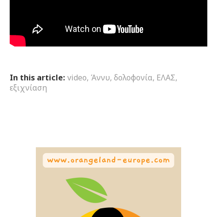
In this article:
video
,
Άννυ
,
δολοφονία
,
ΕΛΑΣ
,
εξιχνίαση