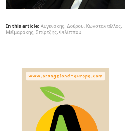
In this article:
Αυγενάκης
,
Δούρου
,
Κωνσταντέλλος
,
Μεϊμαράκης
,
Σπίρτζης
,
Φιλίππου