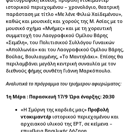
φωτογραφική έκθεση, προβολή ντοκιμαντέρ
ιστορικού περιεχομένου – χρονολόγιο, θεατρική
παράσταση με τίτλο «Με λένε Φιλιώ Χαϊδεμένου»,
καθώς και μουσικές και χορούς της Μ. Ασίας με το
μουσικό σχήμα «Μνήμες» και με τη χορευτική
συμμετοχή του Λαογραφικού Ομίλου Βάρης
«Σεμέλη», του Πολιτισικού Συλλόγου Γυναικών
«Aπολλωνία» και του Λαογραφικού Ομίλου Βάρης,
Βούλας, Βουλιαγμένης, «Το Μαντηλάκι». Επίσης θα
περιλαμβάνει μεγάλη κεντρική συναυλία με τον
διεθνούς φήμης συνθέτη Γιάννη Μαρκόπουλο.
Αναλυτικά το πρόγραμμα του τριήμερου αφιερώματος:
1η Μέρα : Παρασκευή 17/9 Ώρα έναρξης: 20:30
«Η Σμύρνη της καρδιάς μας»
Προβολή
ντοκιμαντέρ
ιστορικού περιεχομένου και
αρχειακού υλικού της ΕΡΤ, σε κείμενα –
επιμέλεια Βασιλικής Λάζαρη.