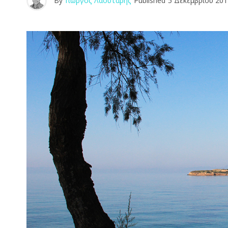
By
Γιώργος Λαουτάρης
Published
5 Δεκεμβρίου 201