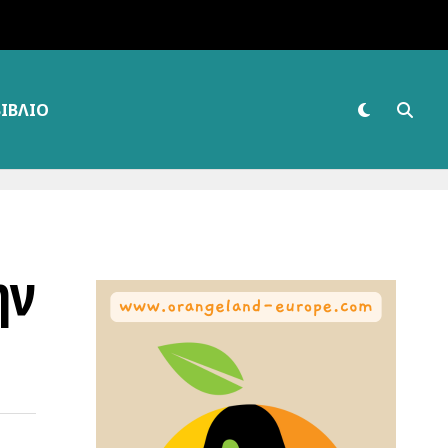
ΒΙΒΛΊΟ
ην