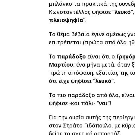
μπλάνκο τα πρακτικά της συνεδρ
Κωνσταντέλλος ψήφισε “
λευκό
“
πλειοψηφία
“.
Το θέμα βέβαια έγινε αμέσως γ
επιτρέπεται (πρώτα από όλα ηθι
Το
παράδοξο
είναι ότι ο
Γρηγό
Μαρτίου
, ένα μήνα μετά, όταν 
πρώτη απόφαση, εξαιτίας της ισ
ότι είχε ψηφίσει “
λευκό
“.
Το πιο παράδοξο από όλα, είναι
ψήφισε -και πάλι- “
ναι
“!
Για την ουσία αυτής της περίερ
στον Στράτο Γιδόπουλο, με κύρι
δείτε το
σχετικό ρεπορτάζ
.