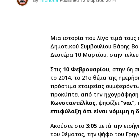
By
infonotia
Published
12 Μαρτίου 2014
Μια ιστορία που λίγο τιμά τους
Δημοτικού Συμβουλίου Βάρης Βο
Δευτέρα 10 Μαρτίου, στην τελε
Στις
10 Φεβρουαρίου
, στην 6η 
το 2014, το 21ο θέμα της ημερήσ
πρόστιμα εταιρείας συμφερόντ
προκύπτει από την ηχογράφηση 
Κωνσταντέλλος
, ψηφίζει “
ναι
“,
επιφύλαξη ότι είναι νόμιμη η
Ακούστε στο
3:05
μετά την εισήγ
του θέματος, την ψήφο του Γρη