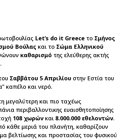
ροωτοβουλίας
Let’s do it Greece
το
Σμήνος
σμού Βούλας
και το
Σώμα Ελληνικού
νώνουν
καθαρισμό
της ελεύθερης ακτής
.
του
Σαββάτου 5 Απριλίου
στην Εστία του
α” καπέλο και νερό.
 τη μεγαλύτερη και πιο ταχέως
άνια περιβαλλοντικης ευαισθητοποίησης
ετοχή
108 χωρών
και
8.000.000 εθελοντών
.
πό κάθε μεριά του πλανήτη, καθαρίζουν
υμα βελτίωσης και προστασίας του φυσικού