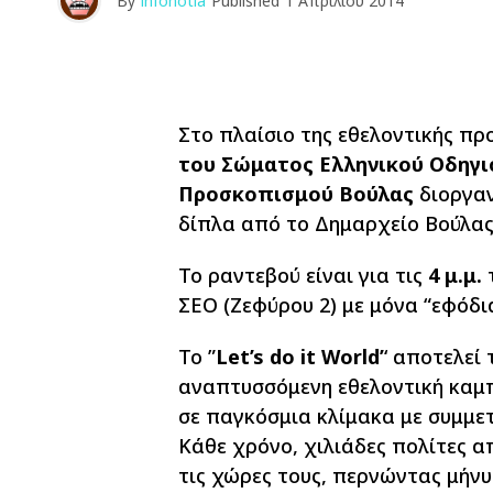
By
infonotia
Published
1 Απριλίου 2014
Στο πλαίσιο της εθελοντικής π
του Σώματος Ελληνικού Οδηγι
Προσκοπισμού Βούλας
διοργα
δίπλα από το Δημαρχείο Βούλας
Το ραντεβού είναι για τις
4 μ.μ.
ΣΕΟ (Ζεφύρου 2) με μόνα “εφόδι
Το ”
Let’s do it World’
‘ αποτελεί
αναπτυσσόμενη εθελοντική καμπ
σε παγκόσμια κλίμακα με συμμ
Κάθε χρόνο, χιλιάδες πολίτες α
τις χώρες τους, περνώντας μήν