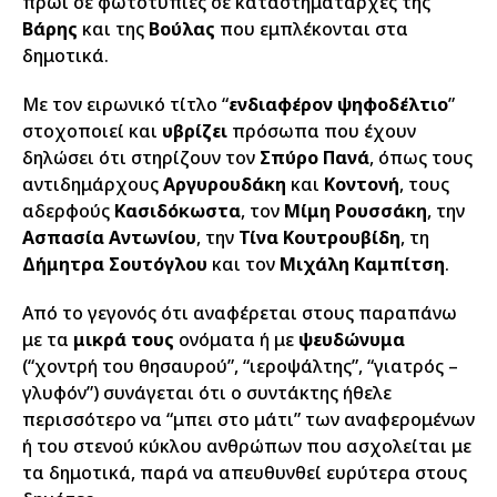
πρωί σε φωτοτυπίες σε καταστηματάρχες της
Βάρης
και της
Βούλας
που εμπλέκονται στα
δημοτικά.
Με τον ειρωνικό τίτλο “
ενδιαφέρον ψηφοδέλτιο
”
στοχοποιεί και
υβρίζει
πρόσωπα που έχουν
δηλώσει ότι στηρίζουν τον
Σπύρο Πανά
, όπως τους
αντιδημάρχους
Αργυρουδάκη
και
Κοντονή
, τους
αδερφούς
Κασιδόκωστα
, τον
Μίμη Ρουσσάκη
, την
Ασπασία Αντωνίου
, την
Τίνα Κουτρουβίδη
, τη
Δήμητρα Σουτόγλου
και τον
Μιχάλη Καμπίτση
.
Από το γεγονός ότι αναφέρεται στους παραπάνω
με τα
μικρά τους
ονόματα ή με
ψευδώνυμα
(“χοντρή του θησαυρού”, “ιεροψάλτης”, “γιατρός –
γλυφόν”) συνάγεται ότι ο συντάκτης ήθελε
περισσότερο να “μπει στο μάτι” των αναφερομένων
ή του στενού κύκλου ανθρώπων που ασχολείται με
τα δημοτικά, παρά να απευθυνθεί ευρύτερα στους