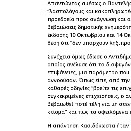
Απαντώντας αμέσως ο Παντελής
“λασπολόγους και κακοπληρωτές
προεδρείο προς ανάγνωση και α
βεβαιώσεις δημοτικής ενημερότη
έκδοσης 10 Οκτωβρίου και 14 Οκ
θέση ότι “δεν υπάρχουν ληξιπρό
Συνέχεια όμως έδωσε ο Αντιδήμ
οποίος ανέλυσε ότι τα διαφυγό
επιφάνειες, μια παράμετρο που 
αγνοούσαν. Όπως είπε, από την 
καθαρές οδηγίες “βρείτε τις επι
συγκεκριμένες επιχειρήσεις, ο α
βεβαιωθεί ποτέ τέλη για μη στε
κτίσμα” και πως τα οφειλόμενα 
Η απάντηση Κασιδόκωστα ήταν π