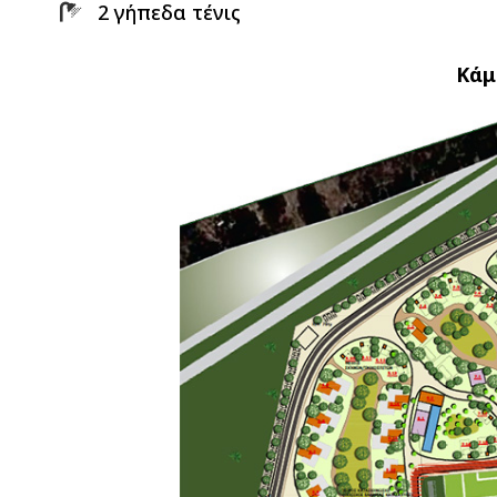
2 γήπεδα τένις
Κάμ