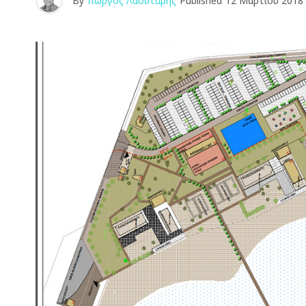
By
Γιώργος Λαουτάρης
Published
12 Μαρτίου 2018