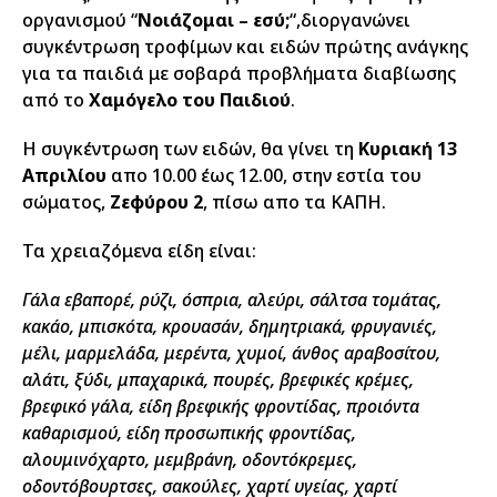
οργανισμού “
Νοιάζομαι – εσύ;
“,διοργανώνει
συγκέντρωση τροφίμων και ειδών πρώτης ανάγκης
για τα παιδιά με σοβαρά προβλήματα διαβίωσης
από το
Χαμόγελο του Παιδιού
.
Η συγκέντρωση των ειδών, θα γίνει τη
Κυριακή 13
Απριλίου
απο 10.00 έως 12.00, στην εστία του
σώματος,
Ζεφύρου 2
, πίσω απο τα ΚΑΠΗ.
Τα χρειαζόμενα είδη είναι:
Γάλα εβαπορέ, ρύζι, όσπρια, αλεύρι, σάλτσα τομάτας,
κακάο, μπισκότα, κρουασάν, δημητριακά, φρυγανιές,
μέλι, μαρμελάδα, μερέντα, χυμοί, άνθος αραβοσίτου,
αλάτι, ξύδι, μπαχαρικά, πουρές, βρεφικές κρέμες,
βρεφικό γάλα, είδη βρεφικής φροντίδας, προιόντα
καθαρισμού, είδη προσωπικής φροντίδας,
αλουμινόχαρτο, μεμβράνη, οδοντόκρεμες,
οδοντόβουρτσες, σακούλες, χαρτί υγείας, χαρτί