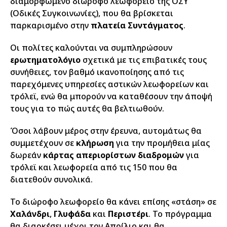
διαμορφωμένο διώροφο λεωφορείο της ΟΣΥ
(Οδικές Συγκοινωνίες), που θα βρίσκεται
παρκαρισμένο στην
πλατεία Συντάγματος
.
Οι πολίτες καλούνται να συμπληρώσουν
ερωτηματολόγιο
σχετικά με τις επιβατικές τους
συνήθειες, τον βαθμό ικανοποίησης από τις
παρεχόμενες υπηρεσίες αστικών λεωφορείων και
τρόλεϊ, ενώ θα μπορούν να καταθέσουν την άποψή
τους για το πώς αυτές θα βελτιωθούν.
Όσοι λάβουν μέρος στην έρευνα, αυτομάτως θα
συμμετέχουν σε
κλήρωση
για την προμήθεια μίας
δωρεάν
κάρτας απεριορίστων διαδρομών
για
τρόλεϊ και λεωφορεία από τις 150 που θα
διατεθούν συνολικά.
Το διώροφο λεωφορείο θα κάνει επίσης «στάση» σε
Χαλάνδρι
,
Γλυφάδα
και
Περιστέρι
. Το πρόγραμμα
θα διαρκέσει μέχρι τον Απρίλιο και θα