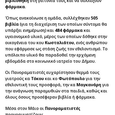
βιβλιοθήκη
στη γειτονιά τους και να συλλέξουν
φάρμακα
.
Όπως ανακοίνωσε η ομάδα, συλλέχθηκαν
505
βιβλία
(για τη διαχείριση των οποίων σύντομα θα
υπάρξει ενημέρωση) και
484 φάρμακα
και
υγειονομικό υλικό, μέρος των οποίων δόθηκε στην
οικογένεια του κου
Κωσταλιάτου
, ενός ανθρώπου
που εφάρμοσε ως στάση ζωής τον εθελοντισμό. Το
υπόλοιπο υλικό θα παραδοθεί την ερχόμενη
εβδομάδα στο κοινωνικό ιατρείο του Δήμου.
Οι Πανοραματιστές ευχαρίστησαν θερμά τους
γιατρούς κα
Τόκου
και κο
Φωτόπουλο
για την
εθελοντική τους προσφορά, την κα
Μαγκανάρη
για
την ανάγνωση παραμυθιών στα παιδιά, καθώς και
όλους όσους προσέφεραν βιβλία ή φάρμακα.
Μέσα στον Μάιο οι
Πανοραματιστές
προγραμματίζουν: