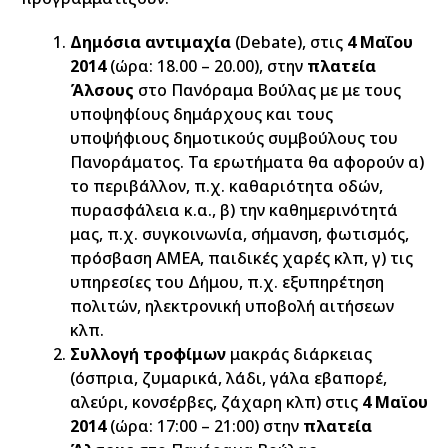
Δημόσια αντιμαχία
(Debate), στις
4 Μαΐου
2014
(ώρα: 18.00 – 20.00), στην
πλατεία
Άλσους
στο Πανόραμα Βούλας με με τους
υποψηφίους δημάρχους και τους
υποψήφιους δημοτικούς συμβούλους του
Πανοράματος. Τα ερωτήματα θα αφορούν α)
το περιβάλλον, π.χ. καθαριότητα οδών,
πυρασφάλεια κ.α., β) την καθημερινότητά
μας, π.χ. συγκοινωνία, σήμανση, φωτισμός,
πρόσβαση ΑΜΕΑ, παιδικές χαρές κλπ, γ) τις
υπηρεσίες του Δήμου, π.χ. εξυπηρέτηση
πολιτών, ηλεκτρονική υποβολή αιτήσεων
κλπ.
Συλλογή τροφίμων
μακράς διάρκειας
(όσπρια, ζυμαρικά, λάδι, γάλα εβαπορέ,
αλεύρι, κονσέρβες, ζάχαρη κλπ) στις
4 Μαϊου
2014
(ώρα: 17:00 – 21:00) στην
πλατεία