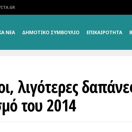
ITA.GR
ΚΑ ΝΕΑ
ΔΗΜΟΤΙΚΌ ΣΥΜΒΟΎΛΙΟ
ΕΠΙΚΑΙΡΌΤΗΤΑ
ι, λιγότερες δαπάνε
μό του 2014