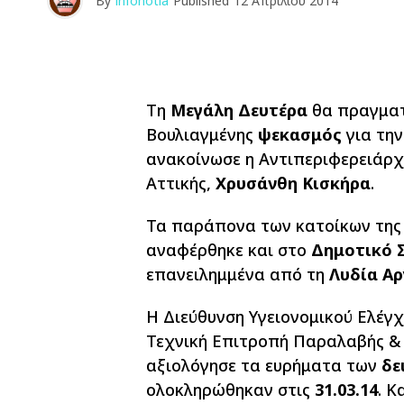
By
infonotia
Published
12 Απριλίου 2014
Τη
Μεγάλη Δευτέρα
θα πραγματ
Βουλιαγμένης
ψεκασμός
για τη
ανακοίνωσε η
Αντιπεριφερειάρχ
Αττικής,
Χρυσάνθη Κισκήρα
.
Τα παράπονα των κατοίκων της 
αναφέρθηκε και στο
Δημοτικό 
επανειλημμένα από τη
Λυδία Α
Η Διεύθυνση Υγειονομικού Ελέγχ
Τεχνική Επιτροπή Παραλαβής &
αξιολόγησε τα ευρήματα των
δε
ολοκληρώθηκαν στις
31.03.14
.
Κα