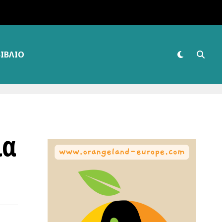
ΒΙΒΛΊΟ
ια