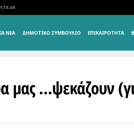
ITA.GR
ΚΑ ΝΕΑ
ΔΗΜΟΤΙΚΌ ΣΥΜΒΟΎΛΙΟ
ΕΠΙΚΑΙΡΌΤΗΤΑ
α μας …ψεκάζουν (γ