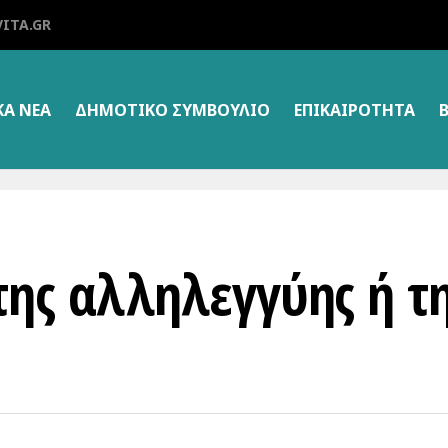
ITA.GR
ΚΑ ΝΕΑ
ΔΗΜΟΤΙΚΌ ΣΥΜΒΟΎΛΙΟ
ΕΠΙΚΑΙΡΌΤΗΤΑ
της αλληλεγγύης ή τ