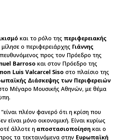
ικισμό
και το ρόλο της
περιφερειακής
 μίλησε ο περιφερειάρχης
Γιάννης
 απευθυνόμενος προς τον Πρόεδρο της
nuel Barroso
και στον Πρόεδρο της
on Luis Valcarcel Siso
στο πλαίσιο της
ρωπαϊκής Διάσκεψης των Περιφερειών
 στο Μέγαρο Μουσικής Αθηνών, με θέμα
ώπη.
 “είναι πλέον φανερό ότι η κρίση που
ν είναι μόνο οικονομική. Είναι κυρίως
Ποτέ άλλοτε η
αποστασιοποίηση
και ο
προς τα τεκταινόμενα στην
Ευρωπαϊκή