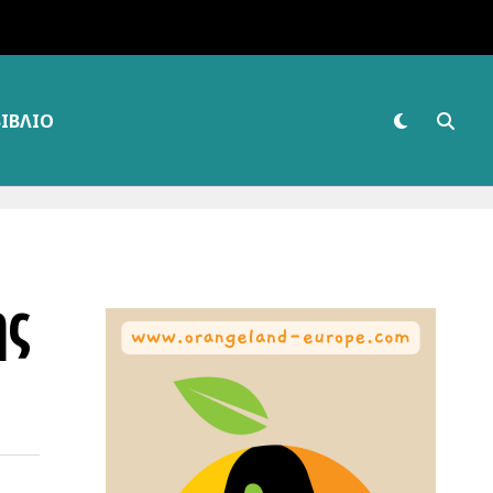
ΒΙΒΛΊΟ
ης