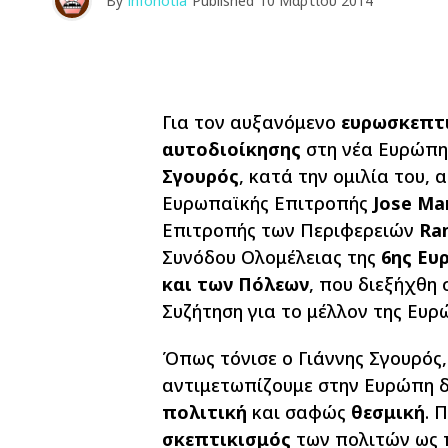
By
infonotia
Published
10 Μαρτίου 2014
Για τον αυξανόμενο
ευρωσκεπτ
αυτοδιοίκησης
στη νέα Ευρώπη
Σγουρός
, κατά την ομιλία του,
Ευρωπαϊκής Επιτροπής
Jose Ma
Επιτροπής των Περιφερειών
Ram
Συνόδου Ολομέλειας της
6ης Ευ
και των Πόλεων
, που διεξήχθη
Συζήτηση για το μέλλον της Ευρ
Όπως τόνισε ο Γιάννης Σγουρός,
αντιμετωπίζουμε στην Ευρώπη δε
πολιτική
και σαφώς
θεσμική
. 
σκεπτικισμός
των πολιτών ως 