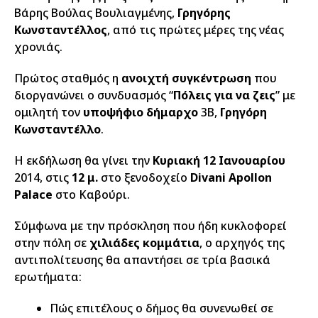
Βάρης Βούλας Βουλιαγμένης,
Γρηγόρης
Κωνσταντέλλος
, από τις πρώτες μέρες της νέας
χρονιάς.
Πρώτος σταθμός η
ανοιχτή συγκέντρωση
που
διοργανώνει ο συνδυασμός “
Πόλεις για να ζεις
” με
ομιλητή τον
υποψήφιο δήμαρχο
3Β,
Γρηγόρη
Κωνσταντέλλο
.
Η εκδήλωση θα γίνει την
Κυριακή 12 Ιανουαρίου
2014, στις
12 μ.
στο ξενοδοχείο
Divani Apollon
Palace
στο Καβούρι.
Σύμφωνα με την πρόσκληση που ήδη κυκλοφορεί
στην πόλη σε
χιλιάδες κομμάτια
, ο αρχηγός της
αντιπολίτευσης θα απαντήσει σε τρία βασικά
ερωτήματα:
Πώς επιτέλους ο δήμος θα συνενωθεί σε