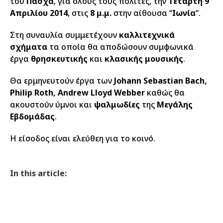
του
Πάσχα
, για όλους τους πολίτες, την
Τετάρτη 9
Απριλίου 2014
, στις
8 μ.μ.
στην αίθουσα “
Ιωνία
“.
Στη συναυλία συμμετέχουν
καλλιτεχνικά
σχήματα
τα οποία θα αποδώσουν συμφωνικά
έργα
θρησκευτικής
και
κλασικής μουσικής
.
Θα ερμηνευτούν έργα των
Johann Sebastian Bach,
Philip Roth, Andrew Lloyd Webber
καθώς θα
ακουστούν ύμνοι και
ψαλμωδίες
της
Μεγάλης
Εβδομάδας
.
Η είσοδος είναι ελεύθεη για το κοινό.
In this article: