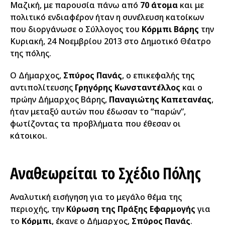
Μαζική, με παρουσία πάνω από
70 άτομα
και με
πολιτικό ενδιαφέρον ήταν η συνέλευση κατοίκων
που διοργάνωσε ο Σύλλογος του
Κόρμπι Βάρης
την
Κυριακή, 24 Νοεμβρίου 2013 στο Δημοτικό Θέατρο
της πόλης.
Ο Δήμαρχος,
Σπύρος Πανάς
, ο επικεφαλής της
αντιπολίτευσης
Γρηγόρης Κωνσταντέλλος
και ο
πρώην Δήμαρχος Βάρης,
Παναγιώτης Καπετανέας
,
ήταν μεταξύ αυτών που έδωσαν το “παρών”,
φωτίζοντας τα προβλήματα που έθεσαν οι
κάτοικοι.
Αναθεωρείται το Σχέδιο Πόλης
Αναλυτική εισήγηση για το μεγάλο θέμα της
περιοχής, την
Κύρωση της Πράξης Εφαρμογής
για
το
Κόρμπι
, έκανε ο Δήμαρχος,
Σπύρος Πανάς
.