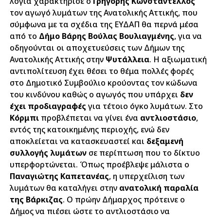
λόγια χαρακτήρισε ο
Γρηγόρης Κωνσταντέλλος
τον αγωγό λυμάτων της Ανατολικής Αττικής, που
σύμφωνα με τα σχέδια της ΕΥΔΑΠ θα περνά μέσα
από το
Δήμο Βάρης Βούλας Βουλιαγμένης
, για να
οδηγούνται οι αποχετυεύσεις των Δήμων της
Ανατολικής Αττικής στην
Ψυτάλλεια
. Η αξιωματική
αντιπολίτευση έχει θέσει το θέμα πολλές φορές
στο Δημοτικό Συμβούλιο κρούοντας τον κώδωνα
του κινδύνου καθώς ο αγωγός που υπάρχει
δεν
έχει προδιαγραφές
για τέτοιο όγκο λυμάτων. Στο
Κόρμπι
προβλέπεται να γίνει ένα
αντλιοστάσιο
,
εντός της κατοικημένης περιοχής, ενώ δεν
αποκλείεται να κατασκευαστεί και
δεξαμενή
συλλογής λυμάτων
σε περίπτωση που το δίκτυο
υπερφορτώνεται. Όπως προέβλεψε μάλιστα ο
Παναγιώτης Καπετανέας
, η υπερχείλιση των
λυμάτων θα καταλήγει στην
ανατολική παραλία
της Βάρκιζας
. Ο πρώην Δήμαρχος πρότεινε ο
Δήμος να πιέσει ώστε το αντλιοστάσιο να