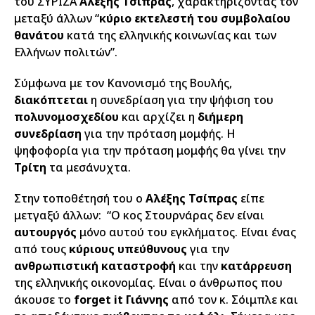
του ΣΥΡΙΖΑ
Αλέξης Τσίπρας
, χαρακτηρίζοντάς τον
μεταξύ άλλων “
κύριο εκτελεστή του συμβολαίου
θανάτου
κατά της ελληνικής κοινωνίας και των
Ελλήνων πολιτών”.
Σύμφωνα με τον Κανονισμό της Βουλής,
διακόπτεται
η συνεδρίαση για την ψήφιση του
πολυνομοσχεδίου
και αρχίζει η
διήμερη
συνεδρίαση
για την πρόταση μομφής. Η
ψηφοφορία για την πρόταση μομφής θα γίνει την
Τρίτη
τα μεσάνυχτα.
Στην τοποθέτησή του ο
Αλέξης Τσίπρας
είπε
μετγαξύ άλλων: “Ο κος Στουρνάρας δεν είναι
αυτουργός
μόνο αυτού του εγκλήματος. Είναι ένας
από τους
κύριους υπεύθυνους
για την
ανθρωπιστική καταστροφή
και την
κατάρρευση
της ελληνικής οικονομίας. Είναι ο άνθρωπος που
άκουσε το
forget it Γιάννης
από τον κ. Σόιμπλε και