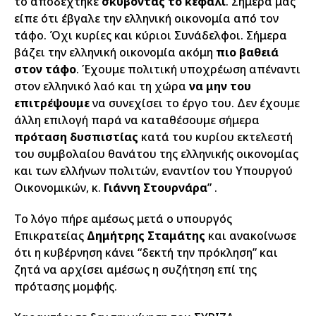
το αποδέχτηκε
σκύβοντας το κεφάλι
. Σήμερα μας
είπε ότι έβγαλε την ελληνική οικονομία από τον
τάφο. Όχι κυρίες και κύριοι Συνάδελφοι. Σήμερα
βάζει την ελληνική οικονομία ακόμη
πιο βαθειά
στον τάφο
. Έχουμε πολιτική υποχρέωση απέναντι
στον ελληνικό λαό και τη χώρα
να μην του
επιτρέψουμε
να συνεχίσει το έργο του. Δεν έχουμε
άλλη επιλογή παρά να καταθέσουμε σήμερα
πρόταση δυσπιστίας
κατά του κυρίου εκτελεστή
του συμβολαίου θανάτου της ελληνικής οικονομίας
και των ελλήνων πολιτών, εναντίον του Υπουργού
Οικονομικών, κ.
Γιάννη Στουρνάρα
” .
Το λόγο πήρε αμέσως μετά ο υπουργός
Επικρατείας
Δημήτρης Σταμάτης
και ανακοίνωσε
ότι η κυβέρνηση κάνει “δεκτή την πρόκληση” και
ζητά να αρχίσει αμέσως η συζήτηση επί της
πρότασης μομφής.