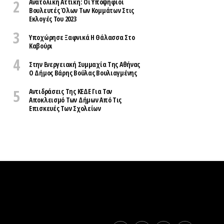
Ανατολική Αττική: Οι Υποψήφιοι
Βουλευτές Όλων Των Κομμάτων Στις
Εκλογές Του 2023
Υποχώρησε Ξαφνικά Η Θάλασσα Στο
Καβούρι
Στην Ενεργειακή Συμμαχία Της Αθήνας
Ο Δήμος Βάρης Βούλας Βουλιαγμένης
Αντιδράσεις Της ΚΕΔΕ Για Τον
Αποκλεισμό Των Δήμων Από Τις
Επισκευές Των Σχολείων