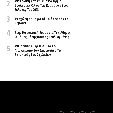
Ανατολική Αττική: Οι Υποψήφιοι
Βουλευτές Όλων Των Κομμάτων Στις
Εκλογές Του 2023
Υποχώρησε Ξαφνικά Η Θάλασσα Στο
Καβούρι
Στην Ενεργειακή Συμμαχία Της Αθήνας
Ο Δήμος Βάρης Βούλας Βουλιαγμένης
Αντιδράσεις Της ΚΕΔΕ Για Τον
Αποκλεισμό Των Δήμων Από Τις
Επισκευές Των Σχολείων