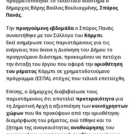
πραγματοποιήσει το τελευταίο διάστημα ο
δήμαρχος Βάρης Βούλας Βουλιαγμένης,
Σπύρος
Πανάς
.
Την
προηγούμενη εβδομάδα
ο Σπύρος Πανάς
συναντήθηκε με τον Σύλλογο του
Κόρμπι
.
Εκεί ενημέρωσε τους παριστάμενους για τις
ενέργειες που έκανε η Διοίκηση του Δήμου το
προηγούμενο διάστημα, προκειμένου να πετύχει
την ένταξη του έργου που αφορά την
οριοθέτηση
του ρέματος
Κόρμπι σε χρηματοδοτούμενο
πρόγραμμα (ΕΣΠΑ), στόχος που τελικά επετεύχθη.
Επίσης, ο
Δήμαρχος διαβεβαίωσε τους
παριστάμενους ότι αποτελεί
προτεραιότητα
για
τη Δημοτική Αρχή η αξιοποίηση των
κοινόχρηστων
χώρων
που θα προκύψουν από την οριοθέτηση-
διαμόρφωση του ρέματος, ενώ
τέθηκε και το
ζήτημα της αναγκαιότητας
αναθεώρησης
του