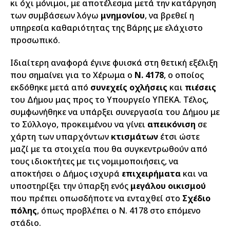
κι όχι μόνιμοι, με αποτέλεσμα μετά την κατάργηση
των συμβάσεων λόγω
μνημονίου
, να βρεθεί η
υπηρεσία καθαριότητας της Βάρης με ελάχιστο
προσωπικό.
Ιδιαίτερη αναφορά έγινε φυισκά στη θετική εξέλιξη
που σημαίνει για το Χέρωμα ο
Ν. 4178
, ο οποίος
εκδόθηκε μετά από
συνεχείς οχλήσεις
και
πιέσεις
του Δήμου μας προς το Υπουργείο ΥΠΕΚΑ. Τέλος,
συμφωνήθηκε να υπάρξει συνεργασία του Δήμου με
το Σύλλογο, προκειμένου να γίνει
απεικόνιση
σε
χάρτη των υπαρχόντων
κτισμάτων
έτσι ώστε
μαζί με τα στοιχεία που θα συγκεντρωθούν από
τους ιδιοκτήτες με τις νομιμοποιήσεις, να
αποκτήσει ο Δήμος ισχυρά
επιχειρήματα
και να
υποστηρίξει την ύπαρξη ενός
μεγάλου οικισμού
που πρέπει οπωσδήποτε να ενταχθεί στο
Σχέδιο
πόλης
, όπως προβλέπει ο Ν. 4178 στο επόμενο
στάδιο.