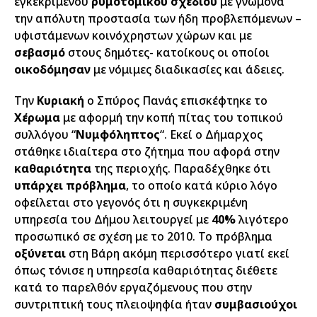
εγκεκριμένου
ρυμοτομικού σχεδίου
με γνώμονα
την απόλυτη προστασία των ήδη προβλεπόμενων –
υφιστάμενων κοινόχρηστων χώρων και με
σεβασμό
στους δημότες- κατοίκους οι οποίοι
οικοδόμησαν
με νόμιμες διαδικασίες και άδειες.
Την
Κυριακή
ο Σπύρος Πανάς επισκέφτηκε το
Χέρωμα
με αφορμή την κοπή πίτας του τοπικού
συλλόγου “
Νυμφόληπτος
“. Εκεί ο Δήμαρχος
στάθηκε ιδιαίτερα στο ζήτημα που αφορά στην
καθαριότητα
της περιοχής. Παραδέχθηκε ότι
υπάρχει πρόβλημα
, το οποίο κατά κύριο λόγο
οφείλεται στο γεγονός ότι η συγκεκριμένη
υπηρεσία του Δήμου λειτουργεί με
40%
λιγότερο
προσωπικό σε σχέση με το 2010. Το πρόβλημα
οξύνεται
στη Βάρη ακόμη περισσότερο γιατί εκεί
όπως τόνισε η υπηρεσία καθαριότητας διέθετε
κατά το παρελθόν εργαζόμενους που στην
συντριπτική τους πλειοψηφία ήταν
συμβασιούχοι