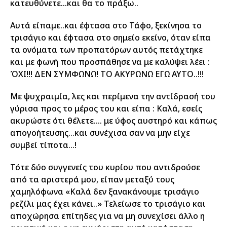
κατευθύνετε…και θα το πράξω..
Αυτά είπαμε..και έφτασα στο Τάφο, ξεκίνησα το
τρισάγιο και έφτασα στο σημείο εκείνο, όταν είπα
τα ονόματα των προπατόρων αυτός πετάχτηκε
και με φωνή που προσπάθησε να με καλύψει λέει :
ΌΧΙ!!! ΔΕΝ ΣΥΜΦΩΝΩ! ΤΟ ΑΚΥΡΩΝΩ ΕΓΩ ΑΥΤΟ..!!!
Με ψυχραιμία, λες και περίμενα την αντίδρασή του
γύρισα προς το μέρος του και είπα : Καλά, εσείς
ακυρώστε ότι θέλετε…. με ύφος αυστηρό και κάπως
απογοήτευσης…και συνέχισα σαν να μην είχε
συμβεί τίποτα…!
Τότε δύο συγγενείς του κυρίου που αντιδρούσε
από τα αριστερά μου, είπαν μεταξύ τους
χαμηλόφωνα «Καλά δεν ξανακάνουμε τρισάγιο
ρεζίλι μας έχει κάνει..» Τελείωσε το τρισάγιο και
αποχώρησα επίτηδες για να μη συνεχίσει άλλο η