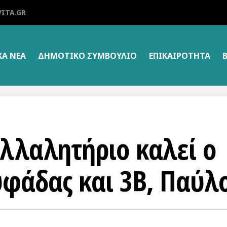
ITA.GR
ΚΑ ΝΕΑ
ΔΗΜΟΤΙΚΌ ΣΥΜΒΟΎΛΙΟ
ΕΠΙΚΑΙΡΌΤΗΤΑ
υλλαλητήριο καλεί ο
φάδας και 3Β, Παύλ