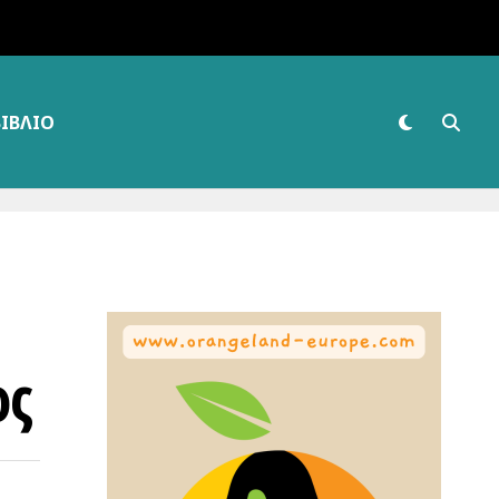
ΒΙΒΛΊΟ
ος