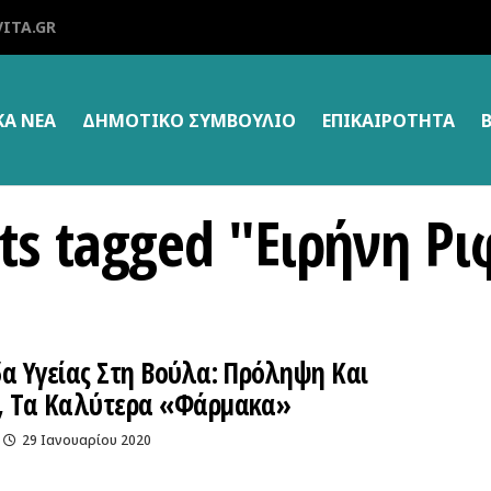
ITA.GR
ΚΑ ΝΕΑ
ΔΗΜΟΤΙΚΌ ΣΥΜΒΟΎΛΙΟ
ΕΠΙΚΑΙΡΌΤΗΤΑ
sts tagged "Ειρήνη Ρ
α Υγείας Στη Βούλα: Πρόληψη Και
, Τα Καλύτερα «φάρμακα»
29 Ιανουαρίου 2020