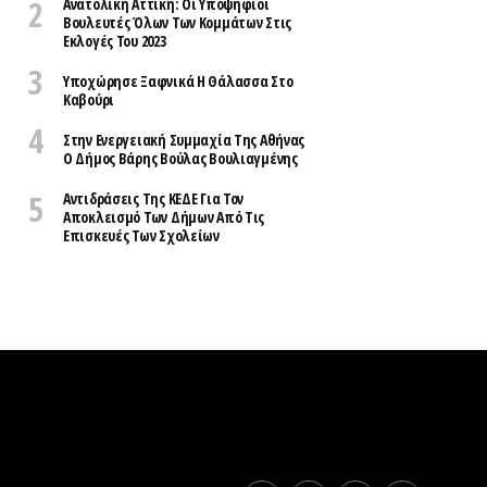
Ανατολική Αττική: Οι Υποψήφιοι
Βουλευτές Όλων Των Κομμάτων Στις
Εκλογές Του 2023
Υποχώρησε Ξαφνικά Η Θάλασσα Στο
Καβούρι
Στην Ενεργειακή Συμμαχία Της Αθήνας
Ο Δήμος Βάρης Βούλας Βουλιαγμένης
Αντιδράσεις Της ΚΕΔΕ Για Τον
Αποκλεισμό Των Δήμων Από Τις
Επισκευές Των Σχολείων