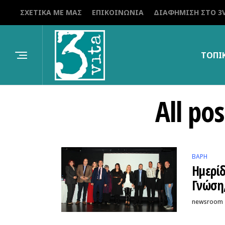
ΣΧΕΤΙΚΆ ΜΕ ΜΑΣ
ΕΠΙΚΟΙΝΩΝΊΑ
ΔΙΑΦΉΜΙΣΗ ΣΤΟ 3V
ΤΟΠΙ
All po
ΒΑΡΗ
Ημερίδ
Γνώση
newsroom