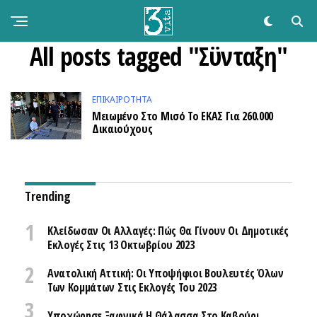
All posts tagged "Σϋνταξη"
ΕΠΙΚΑΙΡΌΤΗΤΑ
Μειωμένο Στο Μισό Το ΕΚΑΣ Για 260.000
Δικαιούχους
Trending
Κλείδωσαν Οι Αλλαγές: Πώς Θα Γίνουν Οι Δημοτικές
Εκλογές Στις 13 Οκτωβρίου 2023
Ανατολική Αττική: Οι Υποψήφιοι Βουλευτές Όλων
Των Κομμάτων Στις Εκλογές Του 2023
Υποχώρησε Ξαφνικά Η Θάλασσα Στο Καβούρι