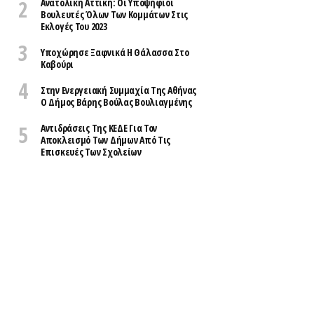
Ανατολική Αττική: Οι Υποψήφιοι
Βουλευτές Όλων Των Κομμάτων Στις
Εκλογές Του 2023
Υποχώρησε Ξαφνικά Η Θάλασσα Στο
Καβούρι
Στην Ενεργειακή Συμμαχία Της Αθήνας
Ο Δήμος Βάρης Βούλας Βουλιαγμένης
Αντιδράσεις Της ΚΕΔΕ Για Τον
Αποκλεισμό Των Δήμων Από Τις
Επισκευές Των Σχολείων