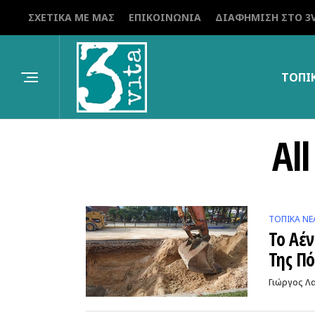
ΣΧΕΤΙΚΆ ΜΕ ΜΑΣ
ΕΠΙΚΟΙΝΩΝΊΑ
ΔΙΑΦΉΜΙΣΗ ΣΤΟ 3V
ΤΟΠΙ
Al
ΤΟΠΙΚΑ ΝΕ
Το Αέ
Της Π
Γιώργος Λ