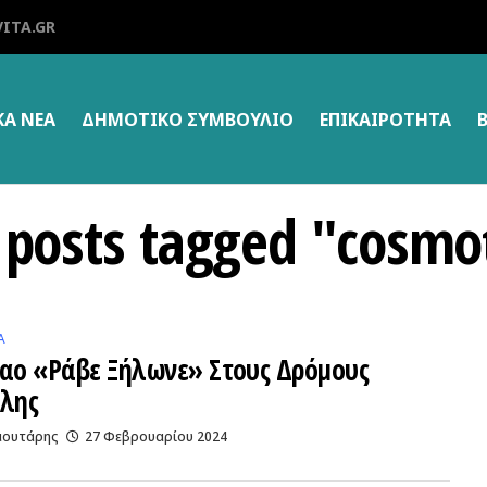
ITA.GR
ΚΑ ΝΕΑ
ΔΗΜΟΤΙΚΌ ΣΥΜΒΟΎΛΙΟ
ΕΠΙΚΑΙΡΌΤΗΤΑ
l posts tagged "cosmo
Α
ναο «ράβε Ξήλωνε» Στους Δρόμους
όλης
αουτάρης
27 Φεβρουαρίου 2024