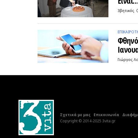
Είναι
3βητικός
ΕΠΙΚΑΙΡΌΤ
Φθηνό
Ιανου
Γιώργος Λ
Σχετικά με μας
Επικοινωνία
Διαφήμι
Copyright © 2014-2025 3vita.gr