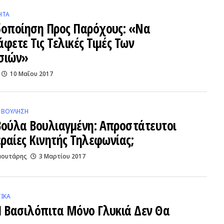
ΗΤΑ
δοποίηση Προς Παρόχους: «να
φετε Τις Τελικές Τιμές Των
σιών»
10 Μαΐου 2017
 ΒΟΎΛΗΣΗ
Βούλα Βουλιαγμένη: Απροστάτευτοι
εραίες Κινητής Τηλεφωνίας;
αουτάρης
3 Μαρτίου 2017
ΙΚΆ
Η Βασιλόπιτα Μόνο Γλυκιά Δεν Θα