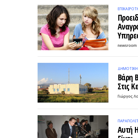
ΕΠΙΚΑΙΡΌΤ
Προει
Αναγρά
Υπηρε
newsroom
ΔΗΜΟΤΙΚΉ
Βάρη 
Στις Κ
Γιώργος Λ
ΠΑΡΑΠΟΛΙΤ
Αυτή 