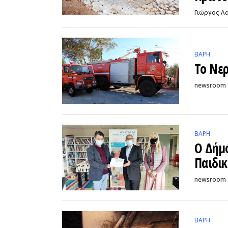
Γιώργος Λ
ΒΑΡΗ
Το Νε
newsroom
ΒΑΡΗ
Ο Δήμο
Παιδικ
newsroom
ΒΑΡΗ