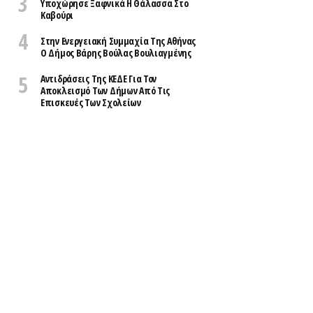
Υποχώρησε Ξαφνικά Η Θάλασσα Στο
Καβούρι
Στην Ενεργειακή Συμμαχία Της Αθήνας
Ο Δήμος Βάρης Βούλας Βουλιαγμένης
Αντιδράσεις Της ΚΕΔΕ Για Τον
Αποκλεισμό Των Δήμων Από Τις
Επισκευές Των Σχολείων