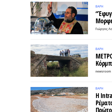
ΒΑΡΗ
“Έφυγ
Μορφή
Γιώργος Λ
ΒΑΡΗ
ΜΕΤΡΟ 
Κόρμπ
newsroom
ΒΑΡΗ
Η Intr
Ρέματ
Πρώτο