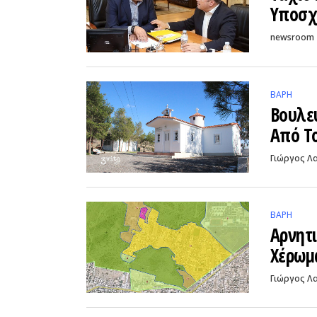
Υποσχ
newsroom
ΒΑΡΗ
Βουλευ
Από Τ
Γιώργος Λ
ΒΑΡΗ
Αρνητι
Χέρωμ
Γιώργος Λ