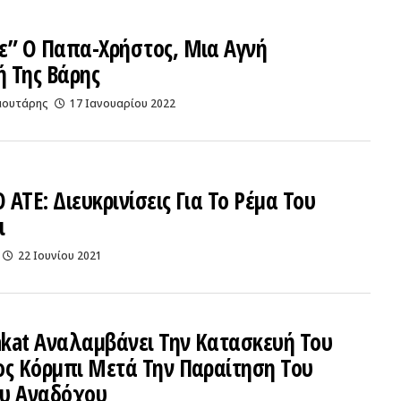
ε” Ο Παπα-Χρήστος, Μια Αγνή
 Της Βάρης
αουτάρης
17 Ιανουαρίου 2022
ΑΤΕ: Διευκρινίσεις Για Το Ρέμα Του
ι
22 Ιουνίου 2021
akat Αναλαμβάνει Την Κατασκευή Του
ος Κόρμπι Μετά Την Παραίτηση Του
υ Αναδόχου