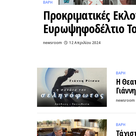
ΒΑΡΗ
Προκριματικές Εκλογ
Ευρωψηφοδέλτιο Το
newsroom
12 Απριλίου 2024
ΒΑΡΗ
Η Θεα
Γιάννη
newsroom
ΒΑΡΗ
Τάχισ